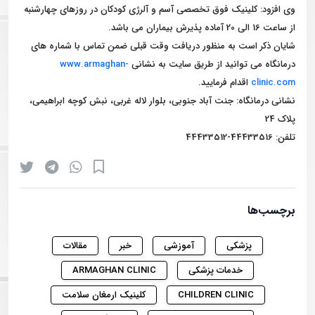
وی افزود: کلینیک فوق تخصصی آسم و آلرژی کودکان در روزهای چهارشنبه
از ساعت 16 الی 20 آماده پذیرش بیماران می باشد.
شایان ذکر است به منظور دریافت وقت قبلی ضمن تماس با شماره های
درمانگاه می توانید از طریق سایت به نشانی
www.armaghan-
clinic.com
اقدام فرمایید.
نشانی درمانگاه: جنت آباد جنوبی، بلوار لاله غربی، نبش کوچه ابراهیمی،
پلاک 24
تلفن: 44433516-44433512
برچسب‌ها
پزشکی
آموزشی
خبر
مقالات
خدمات پزشکی
ARMAGHAN CLINIC
CHILDREN CLINIC
کلینیک ارمغان سلامت