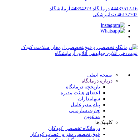
44433512-16
درمانگاه
44894273
آزمایشگاه
46137702
دندانپزشکی
نوبت‌دهی آنلاین
جوابدهی آنلاین آزمایشگاه
صفحه اصلی
درباره درمانگاه
تاریخچه درمانگاه
اعضای هیئت مدیره
سهامداران
پیام مدیرعامل
چارت سازمانی
مدعوین
کلینیک‌ها
درمانگاه تخصصی کودکان
فوق تخصص مغز و اعصاب کودکان