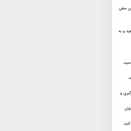
نین سعی
ید و به
اسید،
،
گیری و
وان
کنید.