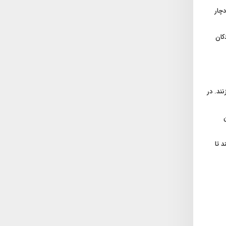
چار
کان
ند. در
 تا