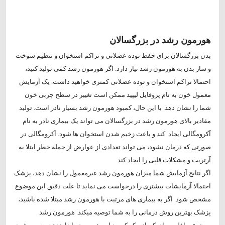
هورمون رشد در بزرگسالان
بدن بزرگسالان برای حفظ توده عضلانی و تراکم استخوان و تنظیم سوخت
و ساز بدن به هورمون رشد نیاز دارد. اگر هورمون رشد کمی تولید کنید،
احتمالا تراکم استخوان و توده عضلانی کمتری خواهید داشت. یک آزمایش
معمول خون به نام پروفایل لیپید ممکن است تغییر در سطح چربی خون
شما را نشان دهد. با این حال، کمبود هورمون رشد بسیار نادر است. تولید
مقادیر بالای هورمون رشد در بزرگسالان می تواند یک بیماری نادر به نام
آکرومگالی ایجاد کند و باعث زخیم شدن استخوان ها شود. آکرومگالی در
صورتی که درمان نشود، می تواند تعدادی از عوارض از جمله خطر ابتلا به
آرتریت و مشکلات قلبی را ایجاد کند.
اگر نتایج آزمایش شما میزان هورمون رشد غیرمعمول را نشان دهد، پزشک
احتمالا آزمایشات بیشتری را درخواست می نماید تا علت دقیق این موضوع
مشخص شود. اگر به بیماری های مرتبت با هورمون رشد مبتلا شده باشید،
پزشک بهترین روش درمانی را به شما توصیه میکند. هورمون رشد