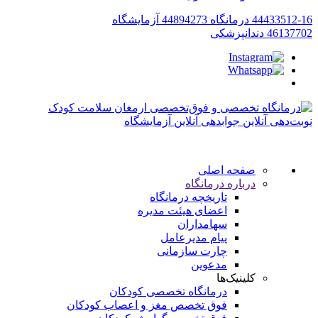
44433512-16
درمانگاه
44894273
آزمایشگاه
46137702
دندانپزشکی
نوبت‌دهی آنلاین
جوابدهی آنلاین آزمایشگاه
صفحه اصلی
درباره درمانگاه
تاریخچه درمانگاه
اعضای هیئت مدیره
سهامداران
پیام مدیرعامل
چارت سازمانی
مدعوین
کلینیک‌ها
درمانگاه تخصصی کودکان
فوق تخصص مغز و اعصاب کودکان