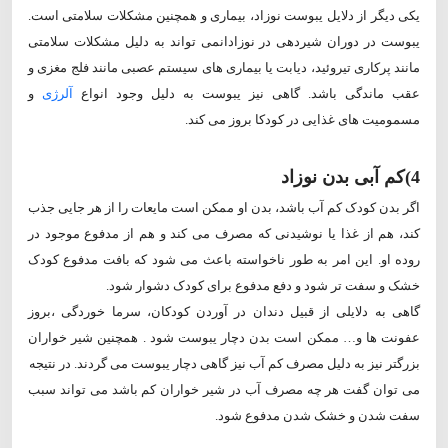
یکی دیگر از دلایل یبوست نوزاد، بیماری و همچنین مشکلات سلامتی است.
یبوست در دوران شیردهی در نوزادانمی تواند به دلیل مشکلات سلامتی
مانند پرکاری تیروئید، دیابت یا بیماری های سیستم عصبی مانند فلج مغزی و
عقب ماندگی باشد. گاهی نیز یبوست به دلیل وجود انواع
آلرژی
و
مسمومیت های غذایی در کودکا بروز می کند.
4)کم آبی بدن نوزاد
اگر بدن کودک کم آب باشد، بدن او ممکن است مایعات را از هر جایی جذب
کند، هم از غذا یا نوشیدنی که مصرف می کند و هم از مدفوع موجود در
روده او. این امر به طور ناخواسته باعث می شود که بافت مدفوع کودک
خشک و سفت تر شود و دفع مدفوع برای کودک دشوار شود.
گاهی به دلایلی از قبیل دندان در آوردن کودکان، سرما خوردگی ،بروز
عفونت ها و… ممکن است بدن دچار یبوست شود . همچنین شیر خواران
بزرگتر نیز به دلیل مصرف کم آب نیز گاهی دچار یبوست می گردند. در نتیجه
می توان گفت هر چه مصرف آب در شیر خواران کم باشد می تواند سبب
سفت شدن و خشک شدن مدفوع شود.