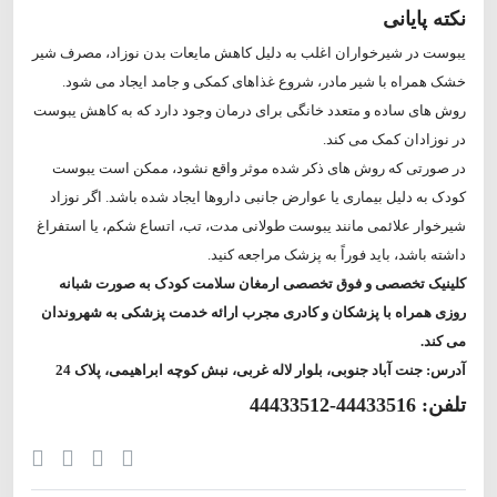
نکته پایانی
یبوست در شیرخواران اغلب به دلیل کاهش مایعات بدن نوزاد، مصرف شیر
خشک همراه با شیر مادر، شروع غذاهای کمکی و جامد ایجاد می شود.
روش های ساده و متعدد خانگی برای درمان وجود دارد که به کاهش یبوست
در نوزادان کمک می کند.
در صورتی که روش های ذکر شده موثر واقع نشود، ممکن است یبوست
کودک به دلیل بیماری یا عوارض جانبی داروها ایجاد شده باشد. اگر نوزاد
شیرخوار علائمی مانند یبوست طولانی مدت، تب، اتساع شکم، یا استفراغ
داشته باشد، باید فوراً به پزشک مراجعه کنید.
کلینیک تخصصی و فوق تخصصی ارمغان سلامت کودک به صورت شبانه
روزی همراه با پزشکان و کادری مجرب ارائه خدمت پزشکی به شهروندان
می کند.
آدرس: جنت آباد جنوبی، بلوار لاله غربی، نبش کوچه ابراهیمی، پلاک 24
تلفن: 44433516-44433512