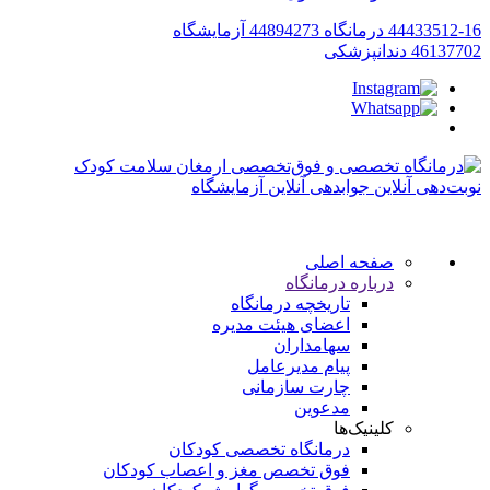
44433512-16
درمانگاه
44894273
آزمایشگاه
46137702
دندانپزشکی
نوبت‌دهی آنلاین
جوابدهی آنلاین آزمایشگاه
صفحه اصلی
درباره درمانگاه
تاریخچه درمانگاه
اعضای هیئت مدیره
سهامداران
پیام مدیرعامل
چارت سازمانی
مدعوین
کلینیک‌ها
درمانگاه تخصصی کودکان
فوق تخصص مغز و اعصاب کودکان