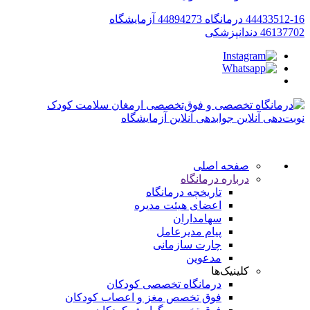
44433512-16
درمانگاه
44894273
آزمایشگاه
46137702
دندانپزشکی
نوبت‌دهی آنلاین
جوابدهی آنلاین آزمایشگاه
صفحه اصلی
درباره درمانگاه
تاریخچه درمانگاه
اعضای هیئت مدیره
سهامداران
پیام مدیرعامل
چارت سازمانی
مدعوین
کلینیک‌ها
درمانگاه تخصصی کودکان
فوق تخصص مغز و اعصاب کودکان