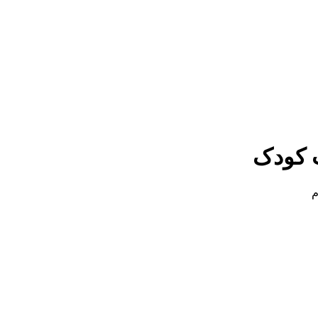
 کودک
م