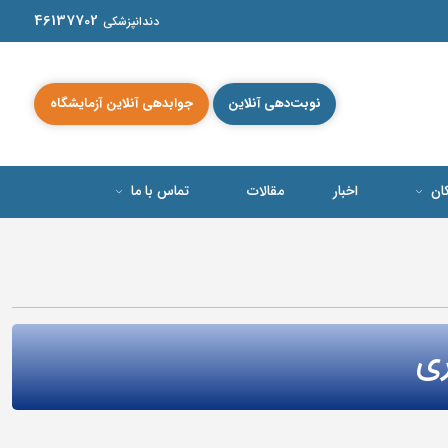
46137702
دندانپزشکی
نوبت‌دهی آنلاین
جوابدهی آنلاین آزمایشگاه
کان
اخبار
مقالات
تماس با ما
ری