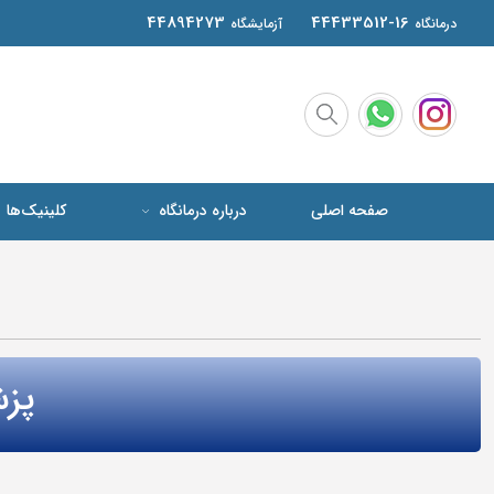
44894273
44433512-16
درمانگاه
آزمایشگاه
صفحه اصلی
درباره درمانگاه
کلینیک‌ها
پزش