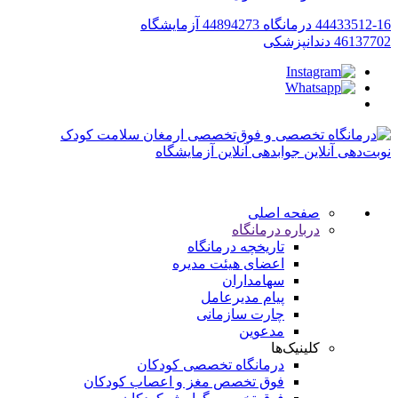
44433512-16
درمانگاه
44894273
آزمایشگاه
46137702
دندانپزشکی
نوبت‌دهی آنلاین
جوابدهی آنلاین آزمایشگاه
صفحه اصلی
درباره درمانگاه
تاریخچه درمانگاه
اعضای هیئت مدیره
سهامداران
پیام مدیرعامل
چارت سازمانی
مدعوین
کلینیک‌ها
درمانگاه تخصصی کودکان
فوق تخصص مغز و اعصاب کودکان