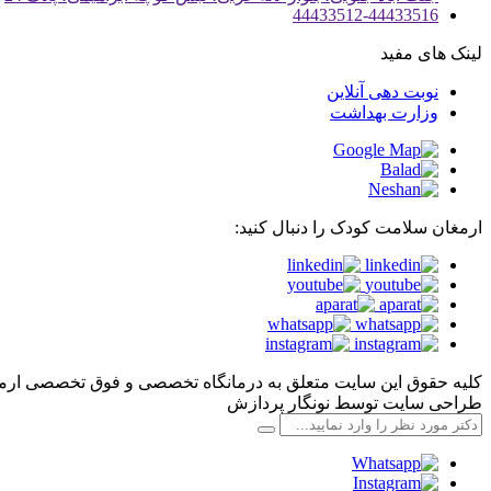
44433512-44433516
لینک های مفید
نوبت دهی آنلاین
وزارت بهداشت
ارمغان سلامت کودک را دنبال کنید:
کلیه حقوق این سایت متعلق به درمانگاه تخصصی و فوق تخصصی ارم
طراحی سايت توسط نونگار پردازش