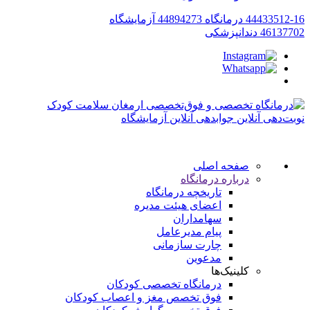
44433512-16
درمانگاه
44894273
آزمایشگاه
46137702
دندانپزشکی
نوبت‌دهی آنلاین
جوابدهی آنلاین آزمایشگاه
صفحه اصلی
درباره درمانگاه
تاریخچه درمانگاه
اعضای هیئت مدیره
سهامداران
پیام مدیرعامل
چارت سازمانی
مدعوین
کلینیک‌ها
درمانگاه تخصصی کودکان
فوق تخصص مغز و اعصاب کودکان