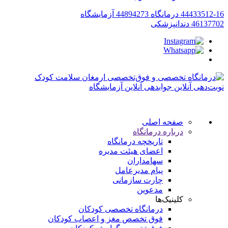
44433512-16
درمانگاه
44894273
آزمایشگاه
46137702
دندانپزشکی
نوبت‌دهی آنلاین
جوابدهی آنلاین آزمایشگاه
صفحه اصلی
درباره درمانگاه
تاریخچه درمانگاه
اعضای هیئت مدیره
سهامداران
پیام مدیرعامل
چارت سازمانی
مدعوین
کلینیک‌ها
درمانگاه تخصصی کودکان
فوق تخصص مغز و اعصاب کودکان